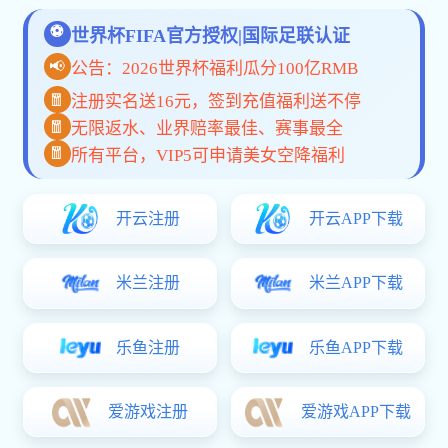
创立初心与品牌愿景
自创立之初，威尼斯平台官方网站就确立了“科技驱动体育
创新”的发展方向，融合赛事直播、数据分析与观赛互动体
验，打造兼具专业性与沉浸感的体育平台。 我们希望通过
技术力量让澳门-威尼斯人(Venetian)官方网站等体育内容
更便捷、更智能地触达全球用户。