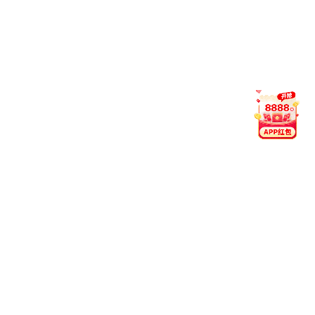
用户口碑推荐
这些评论来自真实用户体验
Leo_X7
这款 App 的赛事更新速度让我很满意，数据准确不
界
卡顿。威尼斯平台官方网站 做得比很多平台稳定多
余
了。