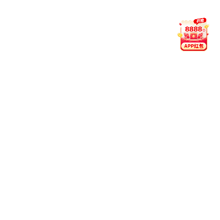
教练和管理层在培养年轻球员方面起到了不可忽视的
作用。他们不仅负责制定战术和安排训练计划，更应
关注每位年轻人的发展需求。陈涛表示，一个成功的
教练应该具备敏锐洞察力，根据不同孩子的发展特点
给予适当指导，使他们逐步承担起更多责任。
此外，为了让年轻人更好地履行职责，需要创造一个
宽松且充满挑战性的环境。这意味着给予他们足够多
机会去尝试新事物，同时也允许他们犯错并从中学
习。在这样的环境下，他们才能真正成长为可以独挡
一面的关键人物。
最后，与家长及社会各界建立良好的沟通，也有助于
形成对青少年运动发展的良好支持系统。当家庭、学
校以及俱乐部共同努力去关心这些孩子时，将会形成