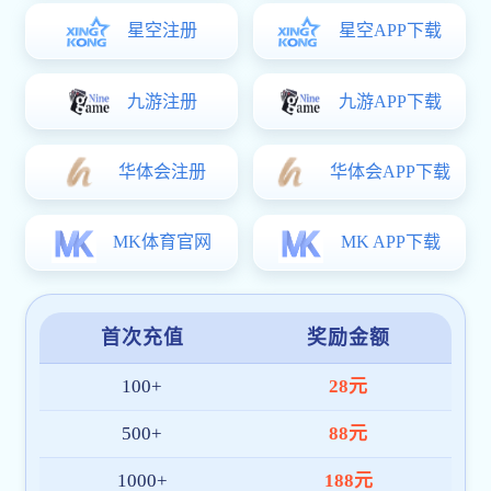
追梦与库里科尔深情拥抱感慨
岁月或许是最后一次珍贵时刻
2026-06-08 01:39
54 次阅读
首页
/
体育焦点
在NBA的历史长河中，许多瞬间都值得铭记，而追梦
格林与库里科尔之间的深情拥抱无疑是其中最动人的
一幕。这一幕不仅仅是两位球员之间的亲密互动，更
是岁月流转、青春渐逝的象征。回首他们共同走过的
岁月，我们会发现这可能是他们最后一次在赛场上享
受如此珍贵时刻的机会。这篇文章将从四个方面深入
探讨这一感人场景背后的意义，包括他们的友谊历
程、共同经历的辉煌、对未来的不确定以及对彼此深