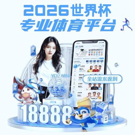
立即注册
威尼斯平台官方网站
带您畅享
全球体育盛事
专业平台，数据精准，
高清直播
覆盖热门体育项
目。
聚焦足球、篮球、电竞等赛事，
每日内容实时更
新
。
极速访问
下载APP