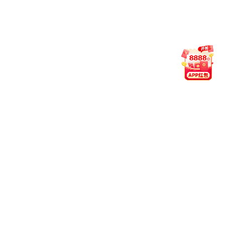
4、成功案例分析
回顾过去几年的赛季，我们可以看到很多成功引进外
援并取得良好效果的案例。例如某些球队在经过短暂
的不协调之后，通过不断训练和比赛锻炼，实现了从
陌生到默契，再到最终赢得赛事荣誉的发展历程。这
些案例为我们提供了宝贵经验。
其中，一支知名俱乐部曾引进一位具有出色技术能力
但需较长时间适应的新前锋。在经过几轮联赛的不理
想表现后，该俱乐部坚持培养他，并为他量身定制了
一系列训练计划。最终，他不仅成为该赛季最佳射
手，还帮助球队夺得联赛冠军。这充分证明了耐心与
坚持的重要性。