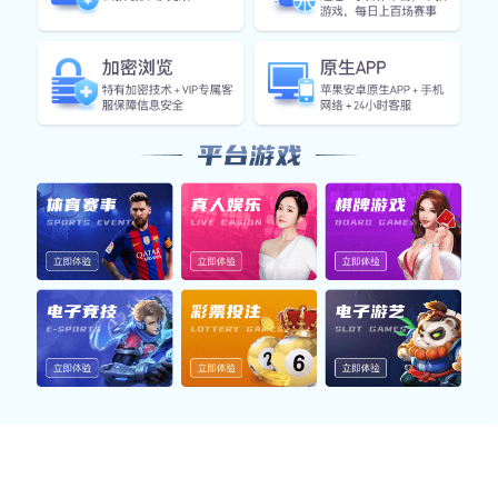
中发挥出最佳状态。同时，教练组也需给予他们足够
的支持和鼓励，以帮助其渡过这一阶段。
此外，对于年轻外援来说，适应期尤为关键。他们可
能缺乏国际比赛经验，相较于那些有丰富职业生涯的
大牌球星，更加需要时间去理解和融入球队。所以，
在这个阶段提供系统化培训与关怀，将直接影响他们
未来的发展轨迹。
2、团队磨合的必要性
团队磨合是指队伍成员之间通过合作与交流形成默
契，提高整体战斗力。在足球运动中，尤其是在快速
变换节奏与复杂战术要求下，各个位置之间需要高度
配合。摩擦产生时，就更加凸显了团队磨合的重要
性。