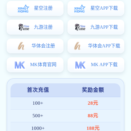
辛辛那提有意引进内马尔球员
将在世界杯后做出未来决定
2026-06-03 03:04
79 次阅读
首页
/
体育焦点
最近，辛辛那提足球俱乐部对巴西球星内马尔表现出
了浓厚的兴趣，并计划在世界杯结束后引进这位世界
级球员。内马尔作为当今足坛最具影响力的前锋之
一，其职业生涯中经历了多个重要阶段，无论是在巴
萨、巴黎圣日耳曼还是国家队，他都展现了超凡的技
术和领导能力。然而，内马尔未来的去向仍然悬而未
决，他表示将在世界杯结束后做出决定。本文将从四
个方面详细探讨辛辛那提引进内马尔的背景、内马尔