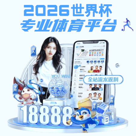
立即注册
威尼斯平台官方网站
带您畅享
全球体育盛事
专业平台，数据精准，
高清直播
覆盖热门体育项
目。
聚焦足球、篮球、电竞等赛事，
每日内容实时更
新
。
极速访问
下载APP