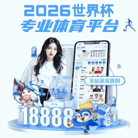
立即注册
威尼斯平台官方网站
带您畅享
全球体育盛事
专业平台，数据精准，
高清直播
覆盖热门体育项
目。
聚焦足球、篮球、电竞等赛事，
每日内容实时更
新
。
极速访问
下载APP