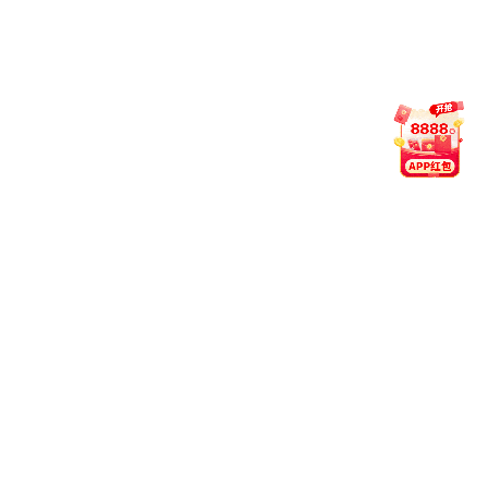
旧面临诸多挑战。随着赛事深入，他们将遭遇更强劲
的对手，因此如何调整状态并适应不同风格，将是检
验球队真正实力的重要标准。同时，对低级别球队的
大胜也可能导致一些潜在的问题，如过于自信或放松
警惕等，需要教练组及时引导和控制。
此外，在联赛乃至欧战中的表现同样需要关注。一旦
投入更多精力于某一项赛事，有可能影响到其他赛事
中的发挥。因此，在接下来的时间里，如何合理分配
资源，以及科学制定训练计划，将直接关系到整个赛
季最终目标能否实现。
综上所述，虽然当前形势良好，但如果想要继续书写
辉煌篇章，就必须保持清醒头脑，加强团队凝聚力，
并加强针对性的训练，以应对即将来临的新挑战。这