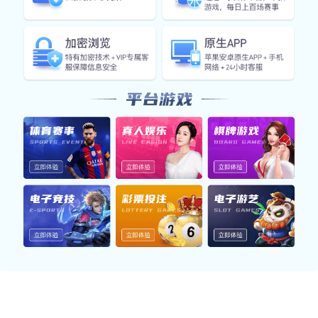
不败纪录，这既是他们实力的体现，也是对球队长期
以来努力训练和磨合的一种回报。在这样的背景下，
本场7-0的大胜显然不是偶然，而是长期积累所带来的
必然结果。
2、战术布局与执行力
此次比赛中，切尔西主帅充分发挥了自己的战术智
慧，通过灵活多变的阵型和高效协作来压制对手。他
们在进攻端采用了快速传导与多点突破相结合的方
法，使得对方防线难以招架。在控球率上，切尔西始
终占据主动地位，这为他们创造了大量进攻机会。
此外，在防守方面，切尔西则采取了积极逼抢的策
略，有效限制了对手反击的发展空间。通过快速回收
防守，他们能够迅速恢复到组织状态，不给对手任何