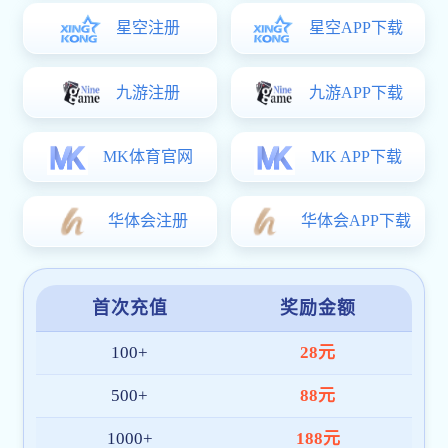
雷迪克透露东契奇伤情无新消
息其他球员全员参与训练状态
良好
2026-06-18 03:18
34 次阅读
首页
/
体育焦点
近日，关于达拉斯小牛队的明星球员东契奇的伤情引
发了外界的关注。前NBA球员雷迪克在接受采访时透
露，东契奇的伤情目前并没有新的消息，这让许多球
迷感到担忧。不过，值得欣慰的是，小牛队的其他球
员都参与了训练，并且状态良好。这一情况不仅展示
了球队的团结和拼搏精神，也为即将到来的比赛增添
了信心。本文将从四个方面对此进行详细阐述，包括