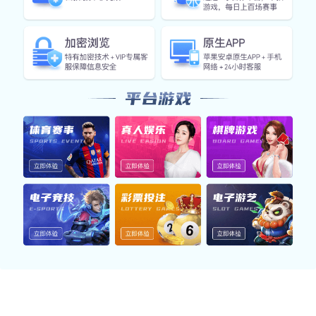
随着恢复过程的推进，拉菲尼亚开始参与部分团队训
练，并展现出良好的竞技状态。这不仅提高了他个人
自信心，也极大地激励了队友们，让大家感受到球队
氛围更加积极向上。
2、巴萨的训练安排
为了确保拉菲尼亚能够顺利参赛，巴萨在近期进行了
精细化的训练安排。教练组制定了科学合理的日程，
以便让所有球员，包括刚刚恢复训练的拉菲尼亚，都
能够充分调整身体状态。在每次训练中，教练都会特
别关注他的表现与反馈，以便及时调整内容和强度。
与此同时，为了提升整体团队默契度，巴萨还安排了
一系列战术演练。在这些演练中，虽然拉菲尼亚是新
加入的一员，但他依然能够快速融入团队，并与队友