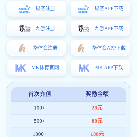
拉菲尼亚恢复顺利巴萨全力备
战国家德比确保其参赛状态
2026-06-01 02:44
80 次阅读
首页
/
体育焦点
在当前赛季中，巴塞罗那俱乐部面临着重大的挑战，
其中包括即将到来的国家德比。拉菲尼亚的顺利恢复
无疑为球队注入了一剂强心针，使得巴萨在备战过程
中更加坚定信心。本文将从多个角度对“拉菲尼亚恢复
顺利 巴萨全力备战国家德比确保其参赛状态”进行深
入探讨，分析拉菲尼亚的恢复情况、球队的训练安
排、国家德比的重要性以及球迷的期待等方面，以期
全面展现这一事件对巴萨未来发展的影响。