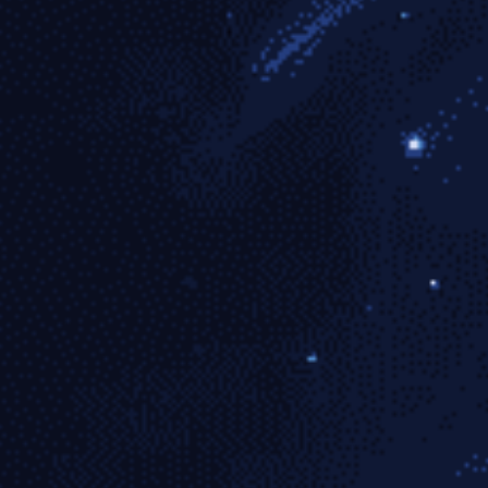
如果能够将VAR等技
科技应用效果的认可。
容易理解为何做出如
然而，在实际操作过
效率，但若忽视了人
时，应综合考虑各方
4、球迷教
除了提升裁判自身素
悉，因此加强普及相
以帮助更多的人了解
与此同时，如今社交
规则解析和争议解读