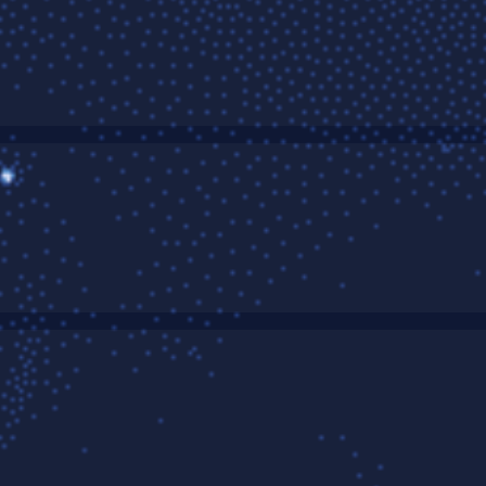
裁判员对话全程透明让球迷不
2026-06-13 00:50
46 次阅读
首页
/
体育焦点
裁判员的判罚往往受到球迷和媒体的高度关注。黄健翔作为一位
行全程透明的对话，以减少猜测和误解。这一倡议不仅可以提升
互动，促进对足球文化的理解。通过对这一话题的深入探讨，可
信力的影响、技术手段在裁判决策中的应用以及球迷教育与沟通