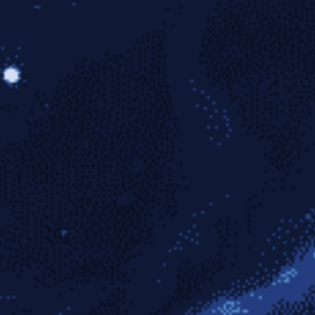
术手段的信息及时传达给现场观众，不仅能减少质疑声浪，也能
例如，当VAR介入时，如果现场即时显示回放画面，并给出相
此决策，从而避免一些不必要的不满情绪产生。
程中，还需注意如何平衡科技应用与传统执法方式之间的关系。
类主观判断所具备的人性化因素，则可能导致新的争议。因此，
意见，以求达成一个最佳实践方案。
育与沟通
质外，对球迷进行教育也是十分重要的一环。很多时候，误解源
关知识至关重要。黄健翔认为，通过举办各种形式的活动，例如
足球规则及其变迁，让大家理性观看足球赛事，从而减少因偏见
媒体盛行，为与球迷建立良好互动创造了便利条件。在这个平台
的话题讨论区，与广大爱好者积极互动，使他们参与进来，形成