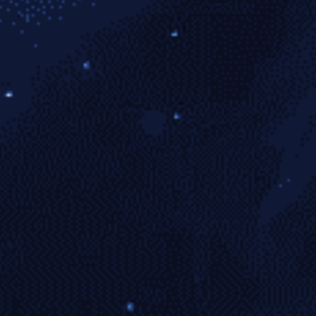
上一篇：
追梦称文班盖帽干扰球裁判不吹实…
延伸阅读
1.
雷迪克透露东契奇伤情无新消息其他球员全
2026-06-18
2.
贝尔戈米谈马尔蒂尼观点称伊布需不断学习
2026-07-04
3.
徐静雨评哈登绝杀展现领袖风范米切尔感激