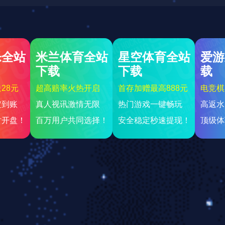
有益建议。
角色的重要性
或缺的一部分，他们负责维护比赛规则，确保赛事公平进行。然
议，这给他们带来了巨大的压力。在这种情况下，加强与观众之
明白裁判做出某项决定时背后的逻辑，将会大大降低误解和不满
上扮演着权威者的角色，他们的一言一行都可能影响到比赛结果
，不仅是职业道德要求，更是保障赛事公正性的必要条件。黄健
决策的可靠性，使其更容易被外界接受。
识到，随着科技的发展，许多新兴技术也可以帮助裁判提高判断
在赛后能够及时总结经验教训，让未来的执法更加合理规范。同
规则执行上的微调。
对比赛公信力的影响