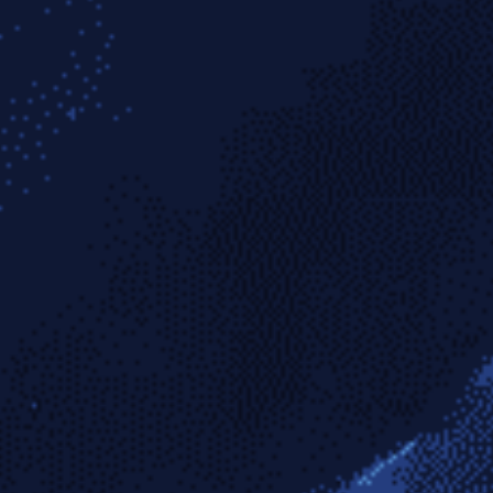
争议性的判罚而感到愤
明化，就是希望通过信
键时刻，如果裁判能够
感觉受到了尊重，还能
极配合，共同营造一个
为提高比赛公平性提供
限性。在这个背景下，