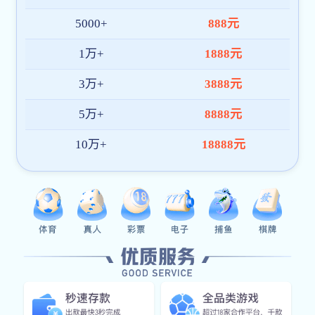
剧性的足球故事，让我们更好地理解当时曼联所面临
的困境。
1、弗格森与鲁尼的关系
弗格森作为曼联历史上最成功的主教练之一，他与鲁
尼之间建立起了一种深厚的信任关系。在弗格森执教
期间，鲁尼不仅是球队的核心球员，更是攻城拔寨的
重要人物。他在场上的表现常常能够改变比赛结果，
这也让弗格森对他的能力非常认可。
然而，随着时间推移，鲁尼逐渐遭遇了伤病和状态起
伏的问题，这使得他的职业生涯进入了一个新的阶
段。尽管如此，弗格森依然相信鲁尼有能力为球队贡
献力量，并希望他能够继续留在曼联，为年轻球员树
立榜样。