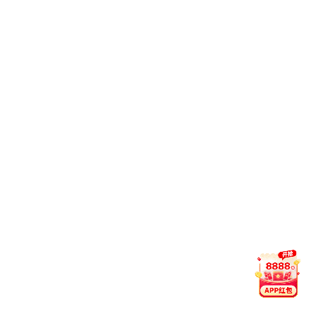
施，例如邀请心理专家为球队提供专业咨询服务。此
外，他们还强调每位球员的重要性，让每个人都能感
受到自己在团队中的价值，从而激发斗志。
通过这些努力，大多数球员逐渐恢复了士气，并开始
以积极态度投入到接下来的训练和比赛中。但如何保
持这种良好的状态，将是76人接下来需要面对的重要
任务。
4、未来展望与应对策略
针对当前形势，76人队必须制定清晰的发展战略，以
确保今后的顺利发展。首先，加强内部沟通机制至关
重要。球队需定期召开会议，让所有成员都有机会分
享意见，并确保信息流畅传递，以避免类似情况再次
发生。