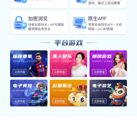
这种缺乏有效沟通所导致的问题，不仅影响了球员们
对战术安排的理解，也加剧了教练组与球员之间的不
信任感，从而直接影响到了日常训练和比赛状态。
2、训练安排的调整
由于上述沟通问题，76人在随后的训练安排上做出了
相应调整。这些调整不仅涉及到训练内容，还包括训
练时间和强度，以期能够缓解球员们的不满情绪。在
这次会议后，教练组开始逐步采纳一些球员建议，使
得训练内容更加贴近实际比赛需求。
例如，为了增强团队配合，教练组决定增加小型对抗
赛，让每位球员都有机会进行实战演练。这种变化受
到了大部分球员欢迎，他们表示这样的方式让他们能
够更好地理解彼此的位置及角色，从而提高整体默契