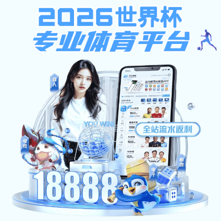
立即注册
威尼斯平台官方网站
带您畅享
全球体育盛事
专业平台，数据精准，
高清直播
覆盖热门体育项
目。
聚焦足球、篮球、电竞等赛事，
每日内容实时更
新
。
极速访问
下载APP