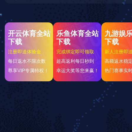
为球迷们提供了一幅
1、阿尔瓦
阿尔瓦雷斯是一名技
力，这使得他在面对
近距离打门，他都能
除了进攻端的能力，
能性和对比赛节奏的
体系，这对于任何一
总之，正是由于他卓
收入囊中，以提升自
2、市场需
随着欧洲足球整体水