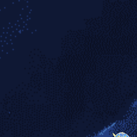
队争相追逐的对象。
超联赛中，诸如阿森纳
前锋来保持其在法甲及
，巴萨凭借其独特魅力
中的领先地位。
这一背景下，巴萨所提
顶级球员的阿尔瓦雷斯
管理层对于年轻人才非
顺利加盟，将有机会获