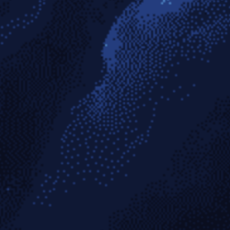
，当下确实存在着偏向西甲联赛的发展潮流。许多优秀年轻人认
赛环境，因此更愿意选择加盟西班牙球队。在此背景下，相比之
乎未能完全满足这些新生代球员的发展期待，从而导致他们在竞
可以看到，在当前转会市场上，各方力量之间形成了一种复杂而
雷斯表达了兴趣，但由于个人能力、市场需求以及俱乐部间差异
更加优越，因此，他们获取这位天才前锋几乎已成定局。同时，
重新审视自身情况，以便寻找合适的发展方向，以应对未来可能
雷斯这位天才青年无疑将成为即将到来的冬季转会窗口中的焦点人物，
找到属于自己的最佳归宿，无论最终选择哪支球队，都相信他必