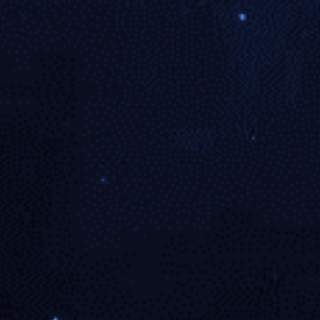
2026-06-29
4.
沙特联赛争冠悬念加剧胜利与新月末轮对决
2026-06-29
5.
杰伦格林表现平平20投仅7中收获17分8篮板
2026-05-19
6.
切尔西对曼城调整赛程申请持开放态度未表
2026-05-25
7.
莫耶斯透露弗格森曾建议签鲁尼但我拒绝他
2026-06-30
8.
英超争冠白热化曼城与阿森纳仅差2分净胜
2026-06-20