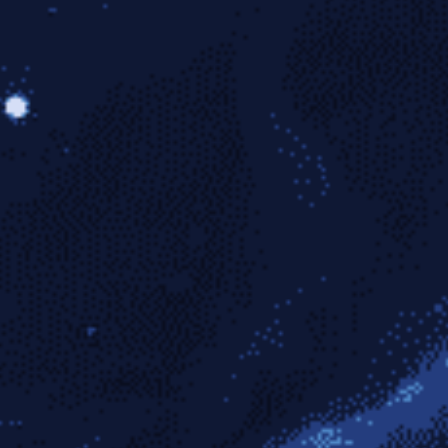
而进一步磨练自己的技艺，提高竞技状态。
相比，巴萨拥有更为强大的教练团队及青训体系。这种系统性的
人更快融入球队并发挥出最佳水平。因此，从各个维度来看，巴
能得到他的俱乐部之一。
与巴黎落后原因
日耳曼都是实力雄厚且知名度极高的球队，但在争夺阿尔瓦雷斯
重要原因是两队近期战绩波动较大，对年轻球员吸引力不足。这
俱乐部，如巴萨等传统豪门。
一些内部问题，比如财务状况或管理层变动等，使得他们无法给
定性常常令潜在转会目标产生顾虑，使他们趋向那些能提供更好