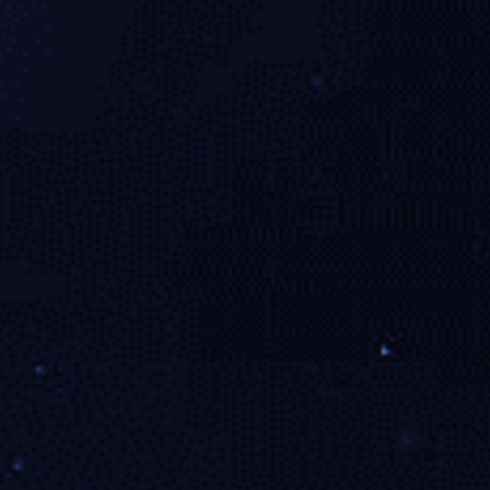
下一篇：
唐斯称与恩比德对位感受极佳对其