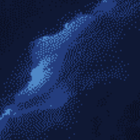
补强，那么即使得到了
支球队都希望建立自己
受太大影响。同时也要
职业规划、俱乐部发展
，与团队一起迎接更大
引力的新阵容。如果他
压力，也能稳住这颗明