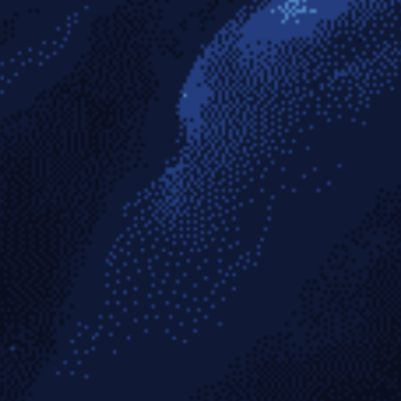
。
，都将成为美因茨历史长河中的一部分，而每一个决定都将深刻
各方利益均衡以及双方沟通显得尤为重要，这是确保顺利过渡并
关于“2500万欧无法买到一条腿”的言论，无疑揭示了俱乐部内
关乎于金钱的问题，更涉及到团队建设及长期策略布局。从多个
俊对于任何一家足球俱乐部都是无可替代的资产，因此必须谨慎
乐部还是玩家本身，都能够找到最优解，共同迈向更加辉煌的明
才能真正实现梦想，并为广大支持者带来更多惊喜与期待！