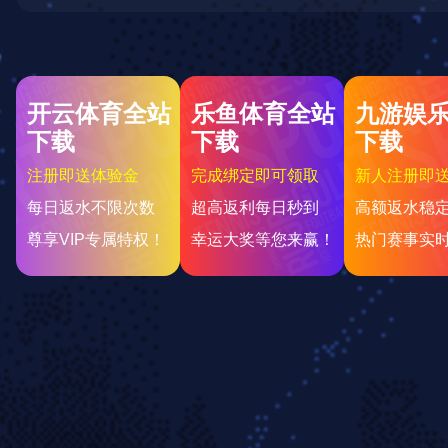
监所说的话背后的深
1、佐野海
作为美因茨队的一名
为球队攻防两端不可
带。尤其是在关键比
原因。
此外，佐野海舟与队
而他恰恰能将这一点
求，从而提升整支球
因此，总监提到“如果
秀的运动员，更是整
2、市场价