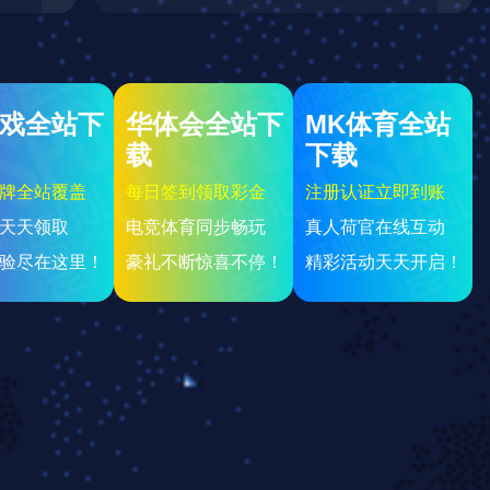
和战术意识，使得他成
球队各个环节的重要纽
因茨总监如此重视他的
赢得比赛的重要因素，
迅速适应不同战术需
实反映。他不仅是一个优