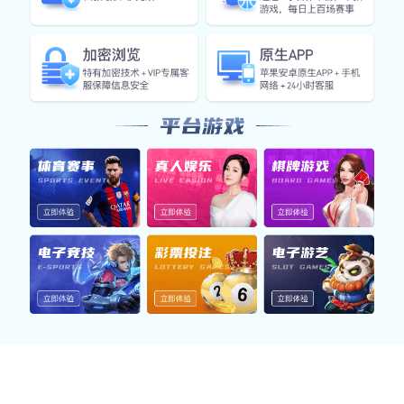
进入21世纪后，切尔西依然保持着强劲的竞争力。他
们在2012年再次捧起奖杯，这一成就标志着俱乐部已
经成为英超乃至欧洲足球的重要力量。如今，切尔西
已经成为足总杯历史上夺冠次数最多的球队之一，其
辉煌历程令人瞩目。
2、曼城崛起之路
与切尔西相比，曼城足球俱乐部虽然成立较晚，但自
从2008年以来，在阿布扎比财团注资后，他们迅速崛
起，并逐渐成为英超乃至欧洲的一支豪门球队。在过
去十几年里，曼城通过引援、青训以及战术革新，不
断增强自身实力。
尽管早期的足总杯表现平平，但随着球队实力提升，