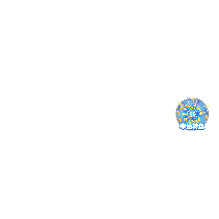
曼城也开始频繁出现在决赛舞台上。他们于2011年获
得首个足总杯冠军，此后更是不断刷新自己的记录，
实现了连冠伟业。这样的成绩让他们逐渐缩小了与其
他传统豪门之间的差距。
尤其是在最近几个赛季中，曼城凭借出色的团队配合
和个人能力，在足总杯中的表现愈发突出。他们不仅
展现出了极强的比赛韧性，也令球迷看到了未来更多
可能性。因此，可以说曼城正在向着更高目标迈进。
3、两队之间的数据对比
从数据统计来看，切尔西和曼城在足总杯决赛中的表
现各有千秋。从夺冠次数来看，切尔西明显占据优
势，而曼城则呈现出后来居上的趋势。在面对直接交
锋时，两队都曾展现过各自独特风格与竞技状态。