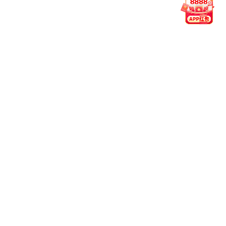
需要考虑的问题。而对于恩比德来说，他必须找到一
种平衡，以确保自己不会因过度使用而导致伤病复
发。
此外，对其他年轻球员而言，他们也需要把握住机
会，在高压环境下锻炼自身能力。这不仅关乎个人成
长，也关系到整个球队未来发展方向。因此，加强心
理素质培养和临场应变能力，将成为教练组需要重点
关注的问题之一。
总之，无论是短期目标还是长远规划，都离不开团队
合作和战略部署。同时，每位成员都需承担起责任，
以共同向最终目标努力，为实现更大的突破奠定基
石。
总结：