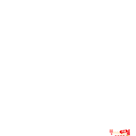
此外，在防守端，要注重对关键球员的盯防，通过快
速轮转来限制对方进攻节奏。这种灵活多变而又有针
对性的战术思路，将帮助球队更好地适应不同局面，
并争取在 G4 赛中占据主动权。
最后，预判与反应也是应对比赛变化的重要因素。如
果能及时调整战术，应对场上瞬息万变的新局面，那
么获胜的可能性就会大幅度提高。因此，对抗强敌时
临场指挥与决策能力显得尤为重要，这是普理查德非
常重视的一点。
4、未来展望与挑战
最后，我们来看看未来展望与挑战。在接下来的比赛
中，不仅仅是面对眼前G4，更是为后续系列赛做准
备。如何保持当前良好的状态，并持续提升，是全队