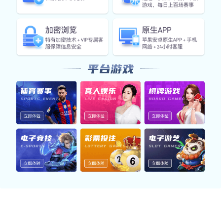
最后，针对之前出现的一些小伤病问题，普理查德表
示团队医务人员会持续关注每位球员的健康状况。正
是这种重视运动员身体健康和合理安排训练，使得像
恩比德这样关键球员能够以最佳状态迎接挑战。
2、团队协作的重要性
其次，在谈及赛事时，团队协作的重要性不可忽视。
即使有像恩比德这样的明星球员，如果缺乏良好的队
伍配合，也难以取得胜利。普理查德强调，全队上下
需要共同努力，以确保战术执行到位，从而支持明星
球员发挥最大效用。
为了实现这一目标，各个位置上的球员必须相互信任
并有效沟通。在训练中，加强配合与默契，是提高比