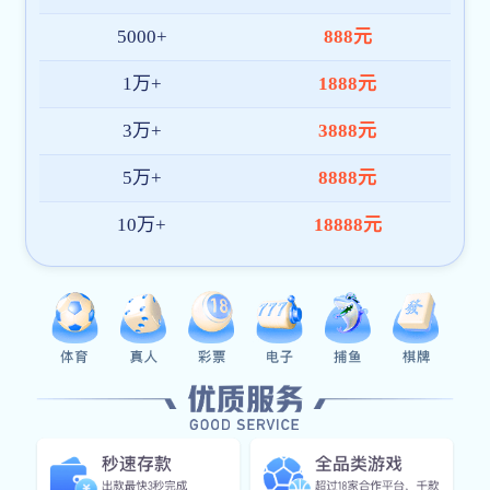
析，我们可以更深入地理解普理查德所表达的信息，
以及这对球队在G4赛前的重要意义。
1、恩比德身体状况提升
首先，恩比德作为球队的核心球员，其身体状况一直
受到关注。他在季后赛中的表现至关重要，而近期他
的状态显著提升，让球迷们感到振奋。普理查德提
到，虽然没有正式讨论过恩比德的具体状态，但从训
练和热身来看，他似乎已经恢复了很好的竞技状态。
其次，恩比德在过去几场比赛中逐渐找回了最佳感
觉，这不仅体现在得分上，还包括防守端。许多专家
分析认为，如果恩比德能够保持这样的状态，将大大
增加球队赢得G4比赛胜利的机会。此外，他在场上的
领导能力也将激励队友们发挥出更高水平。