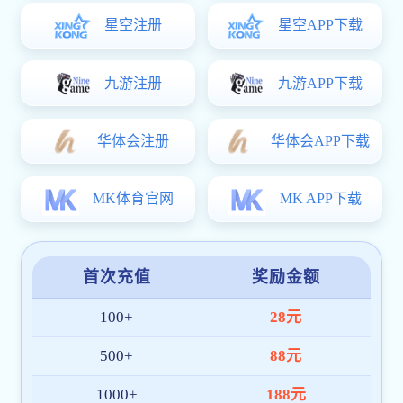
德泽尔比坚定支持金斯基强调
球队需以正确的精神状态全力
以赴
2026-05-29 00:35
72 次阅读
首页
/
体育焦点
在现代足球中，精神状态和团队凝聚力被视为球队成
功的关键因素之一。德泽尔比作为教练，坚定支持金
斯基，并强调球队需以正确的精神状态全力以赴，这
一观点引发了广泛关注。这不仅是一次简单的战术指
导，更是一种激励与信念的传递。本文将从四个方面
详细阐述这一主题：首先，探讨精神状态对球队表现
的重要性；其次，分析德泽尔比与金斯基之间的信任