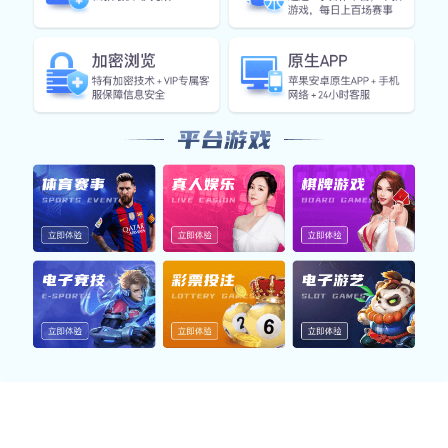
手的能力。
因此，在训练和比赛前进行心理调适是至关重要的一
环。德泽尔比深知这一点，他通过各种方式帮助球员
调整状态，使他们在赛场上始终保持最佳水平，为团
队争取胜利。
2、德泽尔比与金斯基之间的信任
德泽尔比对金斯基的大力支持不仅仅体现在战术层
面，更是在心理层面建立起了一种深厚的信任关系。
这种信任是两位领导者共同追求目标、相互理解和支
持的重要基础。在艰难时刻，两人能够携手共进，为
球队注入新的活力。
金斯基作为队长，其责任重大。他不仅要带领球队走