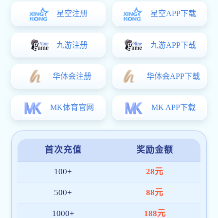
詹姆斯回顾18年前比赛录像
感慨岁月无情曾经的头发如今
已不复存在
2026-06-21 02:41
43 次阅读
首页
/
体育焦点
在篮球历史的长河中，勒布朗·詹姆斯无疑是一个传奇
人物。最近，他回顾了自己18年前的比赛录像，感慨
岁月无情，曾经的茂密秀发如今已不复存在。这一回
顾不仅让人感受到时间的流逝，也唤起了对那段激情
岁月的怀念。在这篇文章中，我们将从多个方面探讨
詹姆斯这一感慨背后的深刻含义，包括时间的流逝对
运动员职业生涯的影响、彼时詹姆斯所展现出的竞技