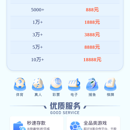
状态、对年轻球员的启示以及个人成长与蜕变。从不
同角度出发，我们共同领略这位伟大球员在岁月变迁
中的心路历程。
1、时间流逝与职业生涯
时间是不可逆转的，不论是在生活中还是在运动领
域，这种真理始终存在。对于詹姆斯而言，职业生涯
已经走过近二十个年头，从当初那个满头秀发、充满
朝气的小伙子，到如今成熟稳重、容颜渐老的大师，
这其中蕴含着多少汗水与泪水。他通过回顾比赛录
像，不禁让人感慨生命中的每一刻都是如此珍贵。
随着年龄增长，身体机能逐渐下降，这是每位运动员
必须面对的现实。尽管詹姆斯依然保持着惊人的竞技
状态，但他也难以逃脱时间带来的影响。曾经那样灵